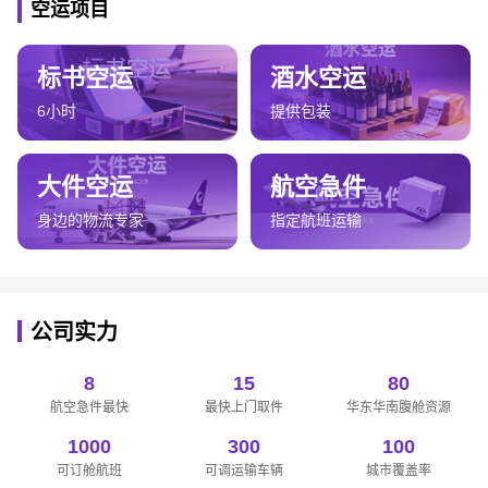
空运项目
标书空运
酒水空运
6小时
提供包装
大件空运
航空急件
身边的物流专家
指定航班运输
公司实力
8
15
80
航空急件最快
最快上门取件
华东华南腹舱资源
1000
300
100
可订舱航班
可调运输车辆
城市覆盖率