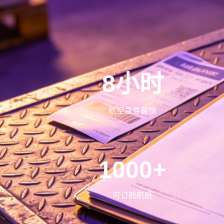
8小时
航空急件最快
1000+
可订舱航班