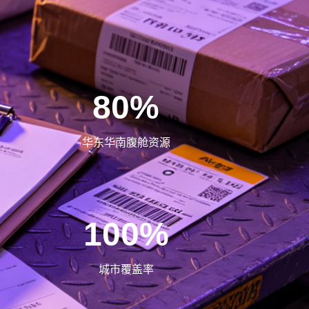
80%
华东华南腹舱资源
100%
城市覆盖率