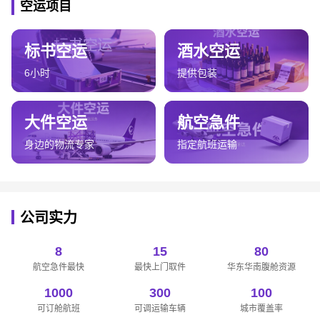
空运项目
标书空运
酒水空运
6小时
提供包装
大件空运
航空急件
身边的物流专家
指定航班运输
公司实力
8
15
80
航空急件最快
最快上门取件
华东华南腹舱资源
1000
300
100
可订舱航班
可调运输车辆
城市覆盖率