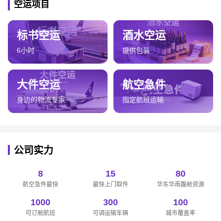
空运项目
标书空运
酒水空运
6小时
提供包装
大件空运
航空急件
身边的物流专家
指定航班运输
公司实力
8
15
80
航空急件最快
最快上门取件
华东华南腹舱资源
1000
300
100
可订舱航班
可调运输车辆
城市覆盖率